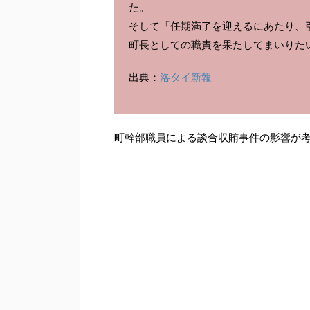
た。
そして「任期満了を迎えるにあたり、
町長としての職責を果たしてまいりた
出典：
洛タイ新報
町幹部職員による談合収賄事件の影響が