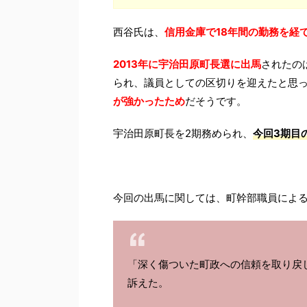
西谷氏は、
信用金庫で18年間の勤務を経
2013年に宇治田原町長選に出馬
されたの
られ、議員としての区切りを迎えたと思
が強かったため
だそうです。
宇治田原町長を2期務められ、
今回3期目
今回の出馬に関しては、町幹部職員によ
「深く傷ついた町政への信頼を取り戻
訴えた。