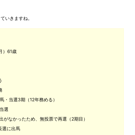
していきますね。
月）61歳
う
務
馬・当選3期（12年務める）
・当選
け出がなかったため、無投票で再選（2期目）
長選に出馬