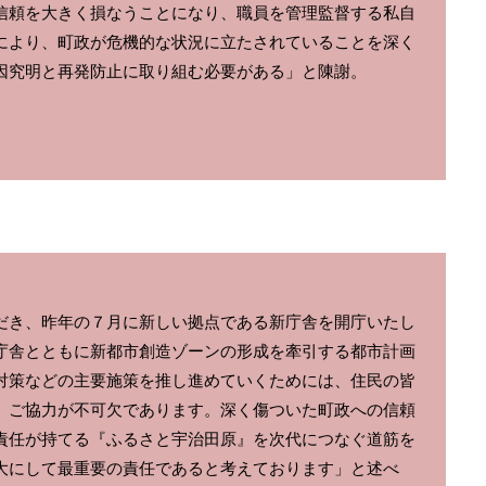
信頼を大きく損なうことになり、職員を管理監督する私自
により、町政が危機的な状況に立たされていることを深く
因究明と再発防止に取り組む必要がある」と陳謝。
だき、昨年の７月に新しい拠点である新庁舎を開庁いたし
庁舎とともに新都市創造ゾーンの形成を牽引する都市計画
対策などの主要施策を推し進めていくためには、住民の皆
、ご協力が不可欠であります。深く傷ついた町政への信頼
責任が持てる『ふるさと宇治田原』を次代につなぐ道筋を
大にして最重要の責任であると考えております」と述べ