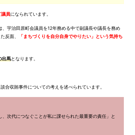
て議員
になられています。
は、宇治田原町会議員を12年務める中で副議長や議長を務め
った反面、
「まちづくりを自分自身でやりたい」という気持ち
の出馬
となります。
る談合収賄事件についての考えを述べられています。
し、次代につなぐことが私に課せられた最重要の責任」と