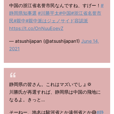
中国の浙江省名誉市民なんですね、すげー！
#
静岡県知事選
#川勝平太
#中国
#浙江省名誉市
民
#親中
#親中派はジェノサイド容認派
https://t.co/OnNuuEoevZ
— atsushijapan (@atsushijapan1)
June 14,
2021
静岡県の皆さん。これはマズいでしょ💢
川勝氏が再選すれば、静岡県は中国の飛地に
なるよ。きっと…
そーねー、地名は駿河省とか遠州省とか😅
#静