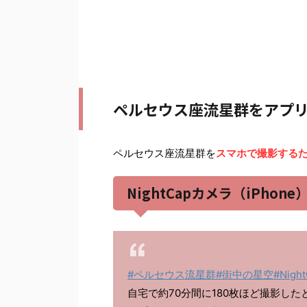
ペルセウス座流星群をアプ
ペルセウス座流星群を
スマホで撮影する
NightCapカメラ（iPhone
#ペルセウス流星群
#街中の星空
#Nig
自宅で約70分間に180枚ほど撮影し