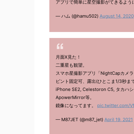
アプリで簡単に星空撮影がてきるよう
— ハム (@hamu502)
August 14, 2020
月面X見た！
二重星も観望。
スマホ星撮影アプリ「NightCapカ
ピント固定可、露出(ひとこま1/3秒ま
iPhone SE2, Celestoron C5,
ApowerMirror等。
鏡像になってます。
pic.twitter.com/V
— M87JET (@m87_jet)
April 19, 2021