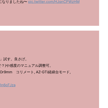
になりましたね〜
pic.twitter.com/HJqnCPWzHM
メラ」試す。良さげ。
で？)や感度のマニュアル調整可。
 タカハシOr9mm コリメート, AZ-GTi経緯台モード,
fln6qTJza