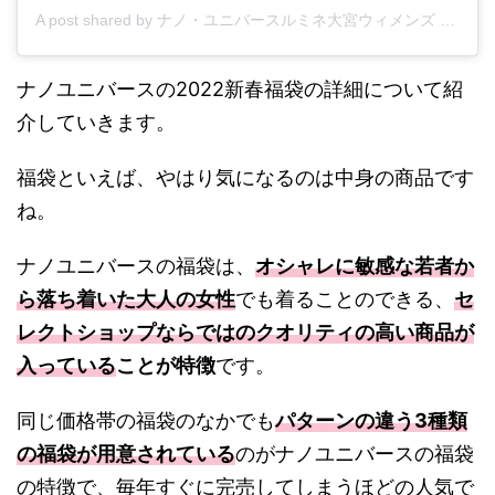
A post shared by ナノ・ユニバースルミネ大宮ウィメンズ (@nanouniverse_lumineomiya_ws)
ナノユニバースの2022新春福袋の詳細について紹
介していきます。
福袋といえば、やはり気になるのは中身の商品です
ね。
ナノユニバースの福袋は、
オシャレに敏感な若者か
ら落ち着いた大人の女性
でも着ることのできる、
セ
レクトショップならではのクオリティの高い商品が
入っている
ことが特徴
です。
同じ価格帯の福袋のなかでも
パターンの違う3種類
の福袋が用意されている
のがナノユニバースの福袋
の特徴で、毎年すぐに完売してしまうほどの人気で