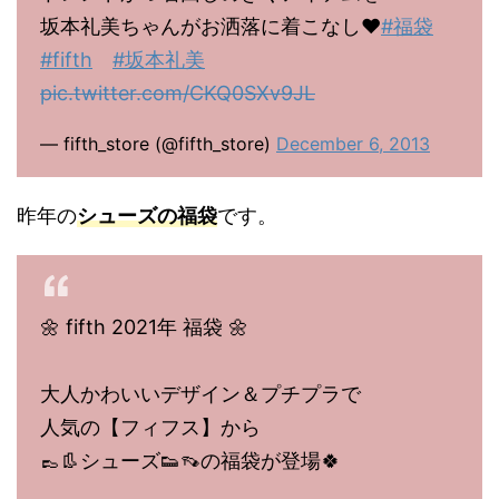
坂本礼美ちゃんがお洒落に着こなし♥
#福袋
#fifth
#坂本礼美
pic.twitter.com/CKQ0SXv9JL
— fifth_store (@fifth_store)
December 6, 2013
昨年の
シューズの福袋
です。
🌼 fifth 2021年 福袋 🌼
大人かわいいデザイン＆プチプラで
人気の【フィフス】から
👞👢シューズ👟👡の福袋が登場🍀