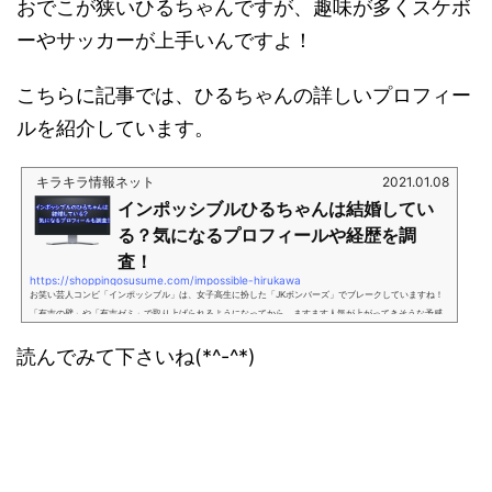
おでこが狭いひるちゃんですが、趣味が多くスケボ
ーやサッカーが上手いんですよ！
こちらに記事では、ひるちゃんの詳しいプロフィー
ルを紹介しています。
キラキラ情報ネット
2021.01.08
インポッシブルひるちゃんは結婚してい
る？気になるプロフィールや経歴を調
査！
https://shoppingosusume.com/impossible-hirukawa
お笑い芸人コンビ「インポッシブル」は、女子高生に扮した「JKボンバーズ」でブレークしていますね！
「有吉の壁」や「有吉ゼミ」で取り上げられるようになってから、ますます人気が上がってきそうな予感
です！「JKボンバーズ」の女子高生役は、一度見ると目が離せないくらい衝撃です。今回は、インポッシ
読んでみて下さいね(*^-^*)
ブルの蛭川ことひるちゃんは結婚しているのかや気になるプロフィールを紹介しますね。インポッシブル
ひるちゃん（蛭川）は結婚して子供がいる？インポッシブルのひるちゃんが結婚しているのか調べてみま
した。現在（2021年1月）ひる...